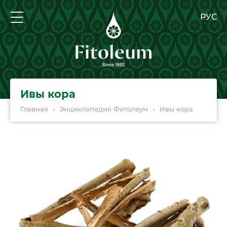
РУС
Ивы кора
Главная
›
Энциклопедия Фитолеум
›
Ивы кора