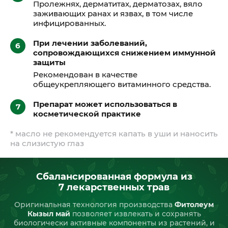
Пролежнях, дерматитах, дерматозах, вяло
заживающих ранах и язвах, в том числе
инфицированных.
При лечении заболеваний,
сопровождающихся снижением иммунной
защиты
Рекомендован в качестве
общеукрепляющего витаминного средства.
Препарат может использоваться в
косметической практике
* масло не рекомендуется капать в уши и наносить
на слизистую глаз
Сбалансированная формула из
7 лекарственных трав
Оригинальная технология производства
Фитолеум
Кызыл май
позволяет извлекать и сохранять
биологически активные компоненты из растений, и