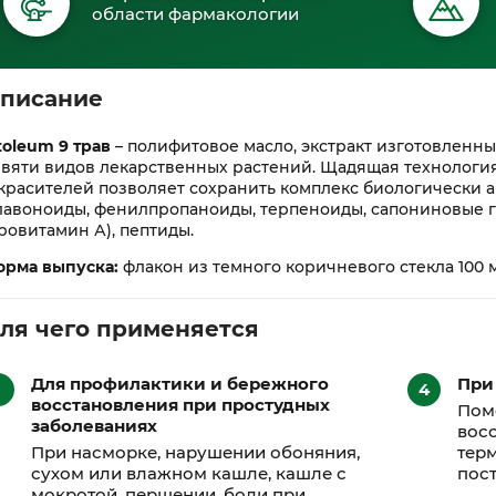
области фармакологии
писание
toleum 9 трав
– полифитовое масло, экстракт изготовленн
вяти видов лекарственных растений. Щадящая технологи
красителей позволяет сохранить комплекс биологически а
лавоноиды, фенилпропаноиды, терпеноиды, сапониновые г
ровитамин А), пептиды.
орма выпуска:
флакон из темного коричневого стекла 100 м
ля чего применяется
Для профилактики и бережного
При
восстановления при простудных
Пом
заболеваниях
восс
При насморке, нарушении обоняния,
терм
сухом или влажном кашле, кашле с
пост
мокротой, першении, боли при