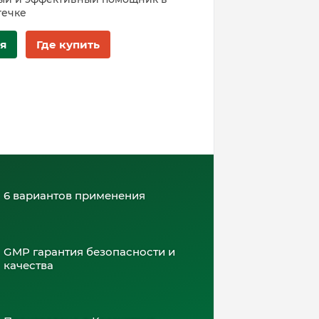
течке
я
Где купить
6 вариантов применения
GMP гарантия безопасности и
качества