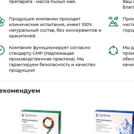
препарата - масла Кызыл май.
Ваш 
благ
Продукция компании проходит
Прои
клинические испытания, имеет 100%
чист
натуральный состав, без консервантов и
горо
красителей.
Компания функционирует согласно
Мы д
стандарту GMP (Надлежащая
прои
производственная практика). Мы
обес
гарантируем безопасность и качество
каче
продукции!
екомендуем