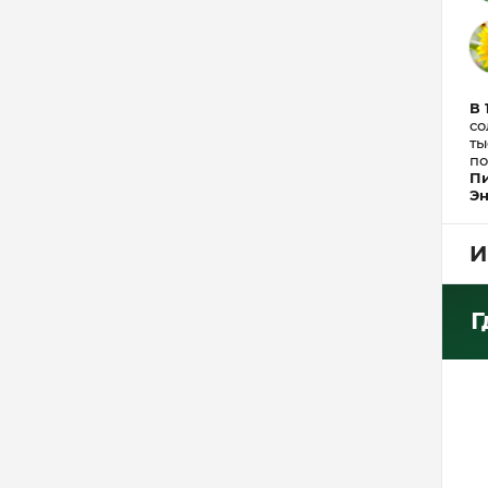
В 
со
ты
по
Пи
Эн
И
Г