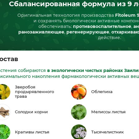
Сбалансированная формула из 9 л
Оригинальная технология производства
Fitoleum 
и сохранять биологически активные компон
обеспечивать:
противовоспалительное
,
ан
ранозаживляющее
,
регенерирующее
,
отхаркива
действие.
остав
астения собираются
в экологически чистых районах Заили
аксимального накопления фармакологически активных вещ
Зверобоя
продырявленного
Облепиха
трава
Солодки корни
Мелиссы листья
Крапивы листья
Тысячелистник