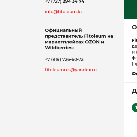
+7 (727)
294 34 74
info@fitoleum.kz
О
Официальный
представитель Fitoleum на
Fi
маркетплейсах OZON и
де
Wildberries:
и 
ф
+7 (919) 726-60-72
(п
fitoleumrus@yandex.ru
Ф
Д