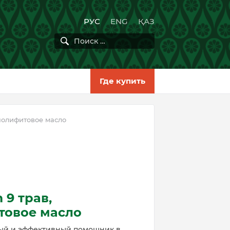
РУС
ENG
ҚАЗ
Где купить
 полифитовое масло
 9 трав,
товое масло
ый и эффективный помощник в