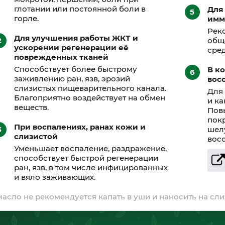
глотании или постоянной боли в
Для
горле.
имм
Рек
Для улучшения работы ЖКТ и
общ
ускорении регенерации её
сред
поврежденных тканей
Способствует более быстрому
В к
заживлению ран, язв, эрозий
вос
слизистых пищеварительного канала.
Для
Благоприятно воздействует на обмен
и ка
веществ.
Пов
покр
При воспалениях, ранах кожи и
шел
слизистой
вос
Уменьшает воспаление, раздражение,
способствует быстрой регенерации
ран, язв, в том числе инфицированных
и вяло заживающих.
масло не рекомендуется капать в уши и наносить на сли