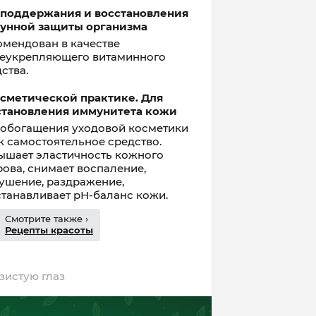
 поддержания и восстановления
унной защиты организма
омендован в качестве
еукрепляющего витаминного
ства.
осметической практике. Для
становления иммунитета кожи
 обогащения уходовой косметики
к самостоятельное средство.
ышает эластичность кожного
ова, снимает воспаление,
ушение, раздражение,
станавливает pН-баланс кожи.
Смотрите также ›
Рецепты красоты
зистую глаз