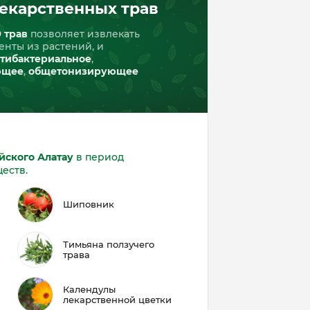
екарственных трав
9 трав
позволяет извлекать
енты из растений, и
тибактериальное
,
ющее
,
общетонизирующее
йского Алатау
в период
еств.
Шиповник
Тимьяна ползучего
трава
Календулы
лекарственной цветки