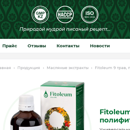
Прайс
Отзывы
Контакты
Новости
авная
›
Продукция
›
Масляные экстракты
›
Fitoleum 9 трав,
Fitoleum
полифи
Универсальн