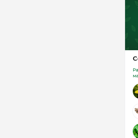
С
Р
м