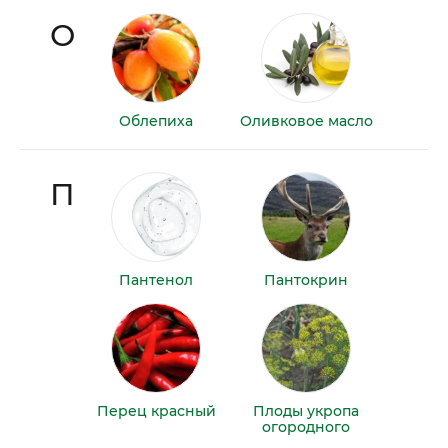
О
Облепиха
Оливковое масло
П
Пантенол
Пантокрин
Перец красный
Плоды укропа
огородного