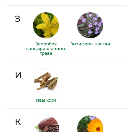
З
Зверобоя
Зизифоры цветки
продырявленного
трава
И
Ивы кора
К