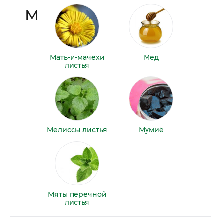
М
Мать-и-мачехи
Мед
листья
Мелиссы листья
Мумиё
Мяты перечной
листья