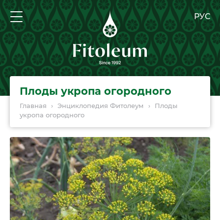
РУС
Плоды укропа огородного
Главная
›
Энциклопедия Фитолеум
›
Плоды
укропа огородного