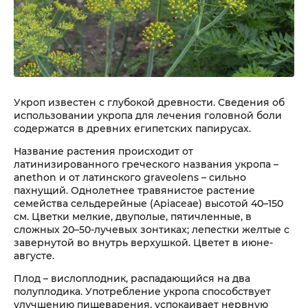
Укроп известен с глубокой древности. Сведения об
использовании укропа для лечения головной боли
содержатся в древних египетских папирусах.
Название растения происходит от
латинизированного греческого названия укропа –
anethon и от латинского graveolens – сильно
пахнущий. Однолетнее травянистое растение
семейства сельдерейные (Apiaceae) высотой 40–150
см. Цветки мелкие, двуполые, пятичленные, в
сложных 20–50-лучевых зонтиках; лепестки желтые с
завернутой во внутрь верхушкой. Цветет в июне-
августе.
Плод – вислоплодник, распадающийся на два
полуплодика. Употребление укропа способствует
улучшению пищеварения, успокаивает нервную