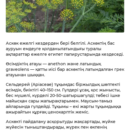
Аскөк ежелгі кездерден бері белгілі. Аскөктің бас
ауруын емдеуге қолданылатындығы туралы
ақпараттар ежелге египет папирустарында кездеседі.
Өсімдіктің атауы — anethon және латындық
graveolens — қатты иісі бар аскөктің латындалған грек
атауынан шыққан.
Сельдерей (Apiaceae) тұқымдас біржылдық шөптекті
өсімдік, биіктігі 40–150 см. Гүлдері ұсақ, қос жынысты,
бес мүшелі, күрделі 20-50-шатыршагүлді; төбесі ішке
майысқан сары жапырақтарымен. Маусым-тамыз
айларында гүлдейді. Тұқымы – екі жарты тұқымдыққа
ажырайтын құрғақ ценокарптік жеміс.
Аскөкті пайдалану асқорытуды жақсартады, жүйке
жүйесін тыныштандырады, жүрек пен өкпенің