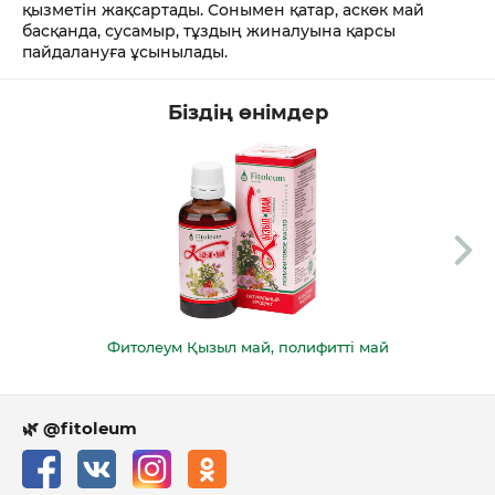
қызметін жақсартады. Сонымен қатар, аскөк май
басқанда, сусамыр, тұздың жиналуына қарсы
пайдалануға ұсынылады.
Біздің өнімдер
Фитолеум Қызыл май, полифитті май
🌿 @fitoleum