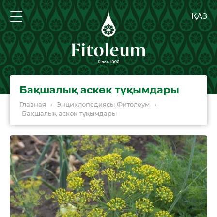
ҚАЗ
Бақшалық аскөк тұқымдары
Главная
›
Энциклопедиясы Фитолеум
›
Бақшалық аскөк тұқымдары