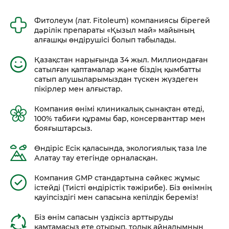
Фитолеум (лат. Fitoleum) компаниясы бірегей
дəрілік препараты «Қызыл май» майының
алғашқы өндірушісі болып табылады.
Қазақстан нарығында 34 жыл. Миллиондаған
сатылған қаптамалар жəне біздің қымбатты
сатып алушыларымыздан түскен жүздеген
пікірлер мен алғыстар.
Компания өнімі клиникалық сынақтан өтеді,
100% табиғи құрамы бар, консерванттар мен
бояғыштарсыз.
Өндіріс Есік қаласында, экологиялық таза Іле
Алатау тау етегінде орналасқан.
Компания GMP стандартына сәйкес жұмыс
істейді (Тиісті өндірістік тәжірибе). Біз өнімнің
қауіпсіздігі мен сапасына кепілдік береміз!
Біз өнім сапасын үздіксіз арттыруды
қамтамасыз ете отырып, толық айналымның