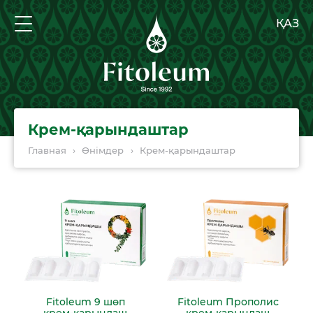
ҚАЗ
Крем-қарындаштар
Главная
›
Өнімдер
›
Крем-қарындаштар
Fitoleum 9 шөп
Fitoleum Прополис