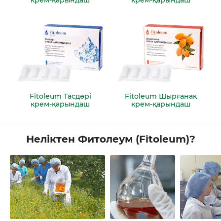
крем‑қарындаш
крем‑қарындаш
Fitoleum Тасдәрі
Fitoleum Шырғанақ
крем‑қарындаш
крем‑қарындаш
Неліктен Фитолеум (Fitoleum)?