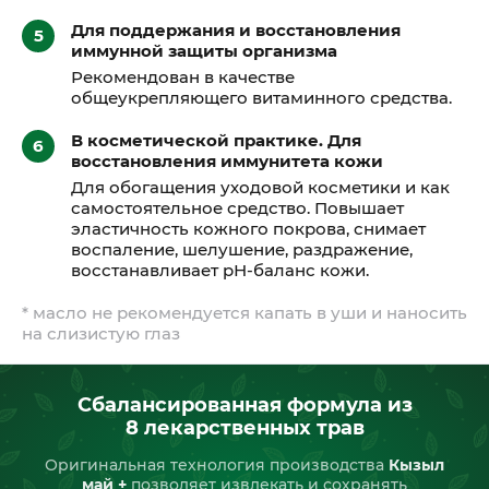
Для поддержания и восстановления
иммунной защиты организма
Рекомендован в качестве
общеукрепляющего витаминного средства.
В косметической практике. Для
восстановления иммунитета кожи
Для обогащения уходовой косметики и как
самостоятельное средство. Повышает
эластичность кожного покрова, снимает
воспаление, шелушение, раздражение,
восстанавливает pН-баланс кожи.
* масло не рекомендуется капать в уши и наносить
на слизистую глаз
Сбалансированная формула из
8 лекарственных трав
Оригинальная технология производства
Кызыл
май +
позволяет извлекать и сохранять