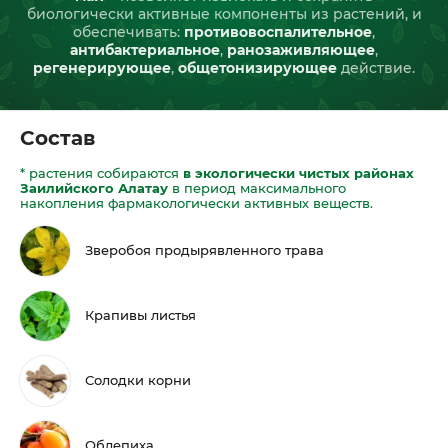
биологически активные компоненты из растений, и
обеспечивать:
противовоспалительное
,
антибактериальное
,
ранозаживляющее
,
регенерирующее
,
общетонизирующее
действие.
Состав
* растения собираются
в экологически чистых районах
Заилийского Алатау
в период максимального
накопления фармакологически активных веществ.
Зверобоя продырявленного трава
Крапивы листья
Солодки корни
Облепиха