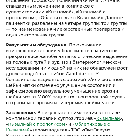
отделения Городской поликлиники № 8 г. Алматы,
стандартным лечением в комплексе с
суппозиториями «Кызылмай», «Кызылмай с
прополисом», «Облепиховые с Кызылмай». Данные
пациентки разделены на четыре группы: три группы
— по наименованиям лекарственных препаратов и
одна контрольная группа.
Результаты и обсуждение.
По окончании
комплексной терапии у большинства пациенток
прекратились жалобы на патологические выделения
из половых путей и зуд. При бактериологическом
исследовании ни у одной из них не обнаружен рост
дрожжеподобных грибов Candida spp. У
большинства пациенток с эрозией и/или эктопией
шейки матки отмечено улучшение состояния и
зафиксировано визуальное уменьшение эрозии
шейки матки. У 80% пациенток контрольной группы
сохранилась эрозия и гиперемия шейки матки.
Заключение.
В результате применения в составе
комплексной терапии суппозиториев «
Кызылмай
»,
«
Кызылмай с прополисом
» и «
Облепиховые с
Кызылмай
» (производитель ТОО «ФитОлеум»,
Казахстан) выявлено положительное влияние