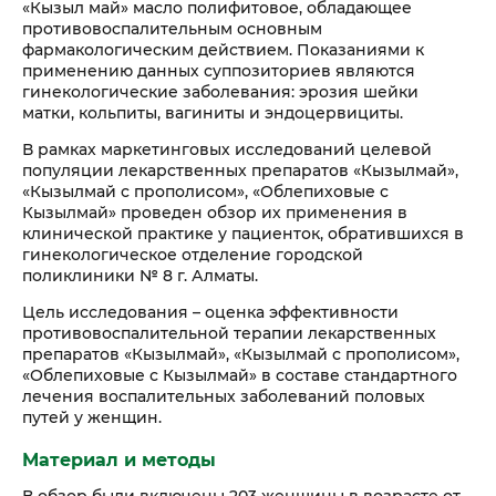
«Кызыл май» масло полифитовое, обладающее
противовоспалительным основным
фармакологическим действием. Показаниями к
применению данных суппозиториев являются
гинекологические заболевания: эрозия шейки
матки, кольпиты, вагиниты и эндоцервициты.
В рамках маркетинговых исследований целевой
популяции лекарственных препаратов «Кызылмай»,
«Кызылмай с прополисом», «Облепиховые с
Кызылмай» проведен обзор их применения в
клинической практике у пациенток, обратившихся в
гинекологическое отделение городской
поликлиники № 8 г. Алматы.
Цель исследования – оценка эффективности
противовоспалительной терапии лекарственных
препаратов «Кызылмай», «Кызылмай с прополисом»,
«Облепиховые с Кызылмай» в составе стандартного
лечения воспалительных заболеваний половых
путей у женщин.
Материал и методы
В обзор были включены 203 женщины в возрасте от