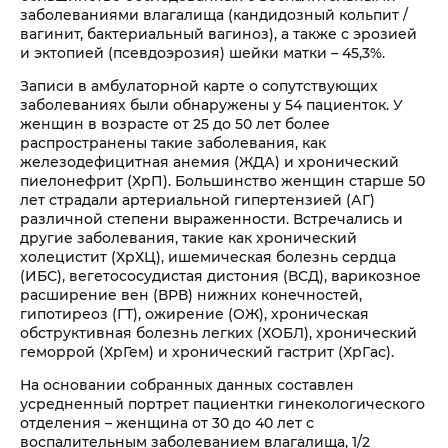
заболеваниями влагалища (кандидозный кольпит /
вагинит, бактериальный вагиноз), а также с эрозией
и эктопией (псевдоэрозия) шейки матки – 45,3%.
Записи в амбулаторной карте о сопутствующих
заболеваниях были обнаружены у 54 пациенток. У
женщин в возрасте от 25 до 50 лет более
распространены такие заболевания, как
железодефицитная анемия (ЖДА) и хронический
пиелонефрит (ХрП). Большинство женщин старше 50
лет страдали артериальной гипертензией (АГ)
различной степени выраженности. Встречались и
другие заболевания, такие как хронический
холецистит (ХрХЦ), ишемическая болезнь сердца
(ИБС), вегетососудистая дистония (ВСД), варикозное
расширение вен (ВРВ) нижних конечностей,
гипотиреоз (ГТ), ожирение (ОЖ), хроническая
обструктивная болезнь легких (ХОБЛ), хронический
геморрой (ХрГем) и хронический гастрит (ХрГас).
На основании собранных данных составлен
усредненный портрет пациентки гинекологического
отделения – женщина от 30 до 40 лет с
воспалительным заболеванием влагалища, 1/2