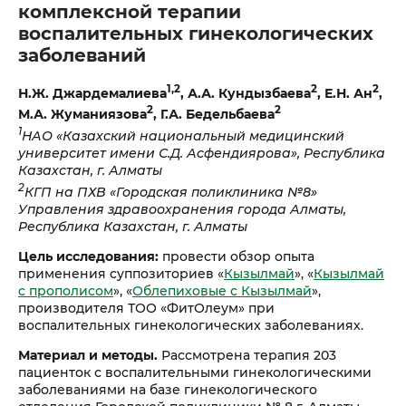
комплексной терапии
воспалительных гинекологических
заболеваний
1,2
2
2
Н.Ж. Джардемалиева
, А.А. Кундызбаева
, Е.Н. Ан
,
2
2
М.А. Жуманиязова
, Г.А. Бедельбаева
1
НАО «Казахский национальный медицинский
университет имени С.Д. Асфендиярова»,
Республика
Казахстан, г. Алматы
2
КГП на ПХВ «Городская поликлиника №8»
Управления здравоохранения города Алматы,
Республика Казахстан, г. Алматы
Цель исследования:
провести обзор опыта
применения суппозиториев «
Кызылмай
», «
Кызылмай
с прополисом
», «
Облепиховые с Кызылмай
»,
производителя ТОО «ФитОлеум» при
воспалительных гинекологических заболеваниях.
Материал и методы.
Рассмотрена терапия 203
пациенток с воспалительными гинекологическими
заболеваниями на базе гинекологического