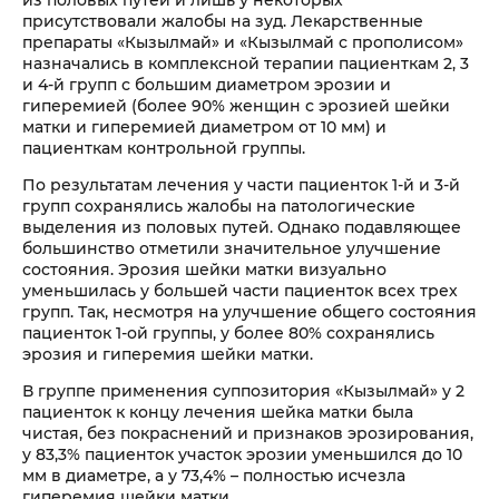
из половых путей и лишь у некоторых
присутствовали жалобы на зуд. Лекарственные
препараты «Кызылмай» и «Кызылмай с прополисом»
назначались в комплексной терапии пациенткам 2, 3
и 4-й групп с большим диаметром эрозии и
гиперемией (более 90% женщин с эрозией шейки
матки и гиперемией диаметром от 10 мм) и
пациенткам контрольной группы.
По результатам лечения у части пациенток 1-й и 3-й
групп сохранялись жалобы на патологические
выделения из половых путей. Однако подавляющее
большинство отметили значительное улучшение
состояния. Эрозия шейки матки визуально
уменьшилась у большей части пациенток всех трех
групп. Так, несмотря на улучшение общего состояния
пациенток 1-ой группы, у более 80% сохранялись
эрозия и гиперемия шейки матки.
В группе применения суппозитория «Кызылмай» у 2
пациенток к концу лечения шейка матки была
чистая, без покраснений и признаков эрозирования,
у 83,3% пациенток участок эрозии уменьшился до 10
мм в диаметре, а у 73,4% – полностью исчезла
гиперемия шейки матки.