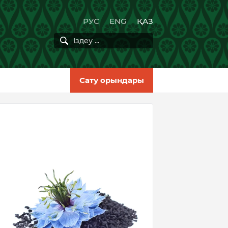
РУС
ENG
ҚАЗ
Сату орындары