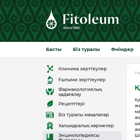
Басты
Біз туралы
Өнімдер
Клиника зерттеулер
Гл
Ғылыми зерттеулер
Қ
Фармакологиялық
қадағалау
Қа
Рецепттері
жа
м
Біз туралы мақалалар
жа
шы
Халықаралық көрмелер
ж
Ш
Энциклопедиясы