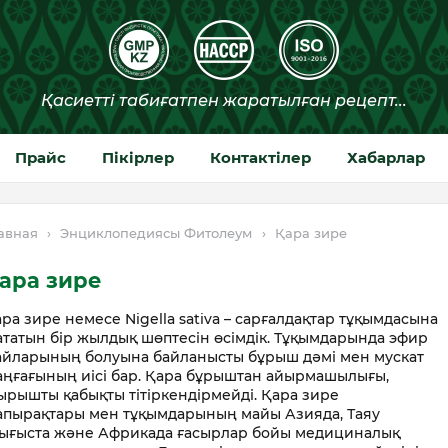
Прайс
Пікірлер
Контактілер
Хабарлар
авная
›
Энциклопедиясы Фитолеум
›
Қара зире
ара зире
ра зире немесе Nigella sativa – сарғалдақтар тұқымдасына
татын бір жылдық шөптесін өсімдік. Тұқымдарында эфир
айларының болуына байланысты бұрыш дәмі мен мускат
ңғағының иісі бар. Қара бұрыштан айырмашылығы,
рышты қабықты тітіркендірмейді. Қара зире
апырақтары мен тұқымдарының майы Азияда, Таяу
ығыста және Африкада ғасырлар бойы медициналық