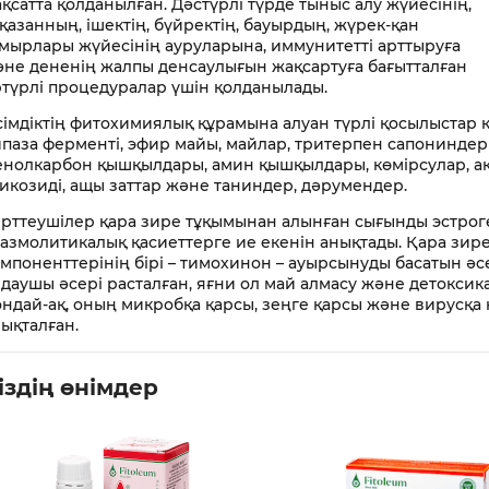
қсатта қолданылған. Дәстүрлі түрде тыныс алу жүйесінің,
қазанның, ішектің, бүйректің, бауырдың, жүрек-қан
мырлары жүйесінің ауруларына, иммунитетті арттыруға
не дененің жалпы денсаулығын жақсартуға бағытталған
түрлі процедуралар үшін қолданылады.
імдіктің фитохимиялық құрамына алуан түрлі қосылыстар кі
паза ферменті, эфир майы, майлар, тритерпен сапониндер
нолкарбон қышқылдары, амин қышқылдары, көмірсулар, а
икозиді, ащы заттар және таниндер, дәрумендер.
рттеушілер қара зире тұқымынан алынған сығынды эстроге
азмолитикалық қасиеттерге ие екенін анықтады. Қара зир
мпоненттерінің бірі – тимохинон – ауырсынуды басатын әс
даушы әсері расталған, яғни ол май алмасу және детоксик
ндай-ақ, оның микробқа қарсы, зеңге қарсы және вирусқа 
ықталған.
іздің өнімдер