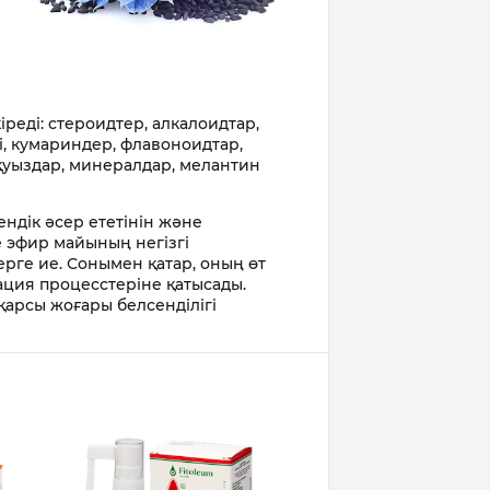
реді: стероидтер, алкалоидтар,
і, кумариндер, флавоноидтар,
қуыздар, минералдар, мелантин
ндік әсер ететінін және
е эфир майының негізгі
ерге ие. Сонымен қатар, оның өт
ация процесстеріне қатысады.
қарсы жоғары белсенділігі