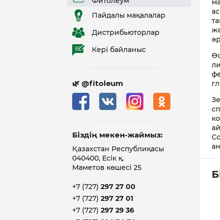
Фитолеум
ма
ас
Пайдалы мақалалар
та
жә
Дистрибьюторлар
әр
Кері байланыс
Өс
ли
фе
🌿 @fitoleum
гл
Зе
сп
ко
ай
Біздің мекен-жаймыз:
Со
ан
Қазахстан Республиқасы
040400, Есік қ.
Маметов көшесі 25
Б
+7 (727)
297 27 00
+7 (727)
297 27 01
+7 (727)
297 29 36