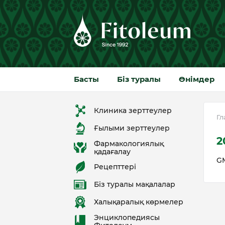
Басты
Біз туралы
Өнімдер
Клиника зерттеулер
Гл
Ғылыми зерттеулер
2
Фармакологиялық
қадағалау
GM
Рецепттері
Біз туралы мақалалар
Халықаралық көрмелер
Энциклопедиясы