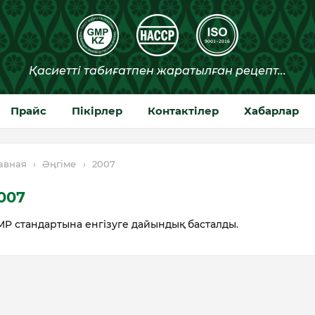
Прайс
Пікірлер
Контактілер
Хабарлар
авная
›
Әңгіме
›
2007
007
P стандартына енгізуге дайындық басталды.