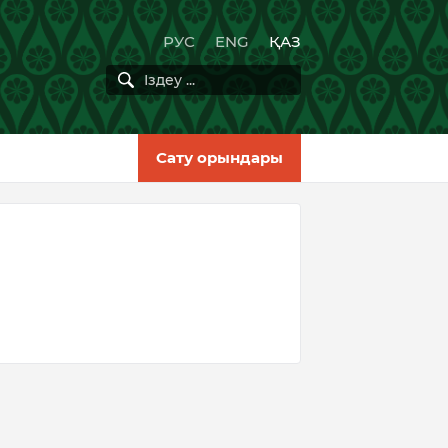
РУС
ENG
ҚАЗ
Сату орындары