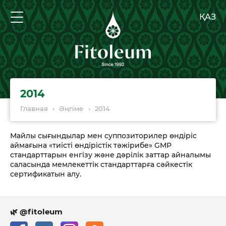
ҚАЗ
2014
Главная
›
Әңгіме
›
2014
Майлы сығындылар мен суппозиторилер өндіріс
аймағына «тиісті өндірістік тәжірибе» GMP
стандарттарын енгізу және дәрілік заттар айналымы
саласында мемлекеттік стандарттарға сәйкестік
сертификатын алу.
🌿 @fitoleum