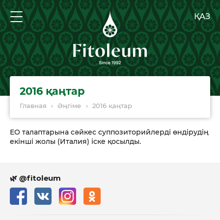
ҚАЗ
2016 қаңтар
Главная
›
Әңгіме
›
2016 қаңтар
ЕО талаптарына сәйкес суппозиторийлерді өндірудің
екінші жолы (Италия) іске қосылды.
🌿 @fitoleum