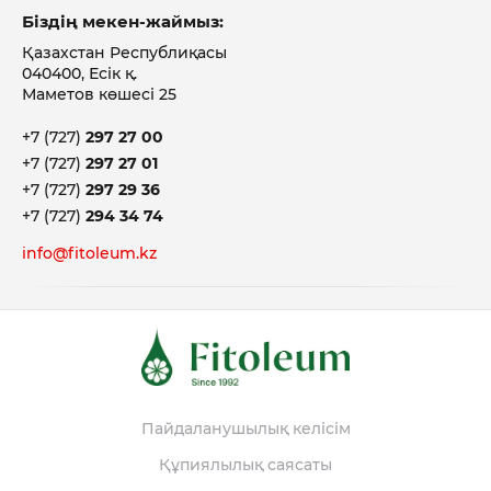
Біздің мекен-жаймыз:
Қазахстан Республиқасы
040400, Есік қ.
Маметов көшесі 25
+7 (727)
297 27 00
+7 (727)
297 27 01
+7 (727)
297 29 36
+7 (727)
294 34 74
info@fitoleum.kz
Пайдаланушылық келісім
Құпиялылық саясаты