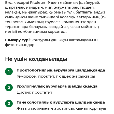
Емдік әсерді Fitoleum 9 шөп майының (шайқурай,
шырғанақ, итмұрын, мия, жаужапырақ, тасшөп,
қалақай, мыңжапырақ, қырмызыгүл), батпақты аңдыз
сығындысы және тығындәрі қосалқы заттарының (15-
тен астам химиялық тәуелсіз компоненттерден
тұратын ара балауызы, сондай-ақ какао майының
негізі) комбинациясы көрсетеді.
Шығару түрі:
контурлы ұяшықты қаптамадағы 10
фито-тығындәрі.
Не үшін қолданылады
Проктологиялық ауруларға шалдыққанда
Геморрой, проктит, тiк iшек жарықтары
Урологиялық ауруларға шалдыққанда
Цистит, простатит
Гинекологиялық ауруларға шалдыққанда
Жатыр мойнының эрозиясы, қынап құрғауы