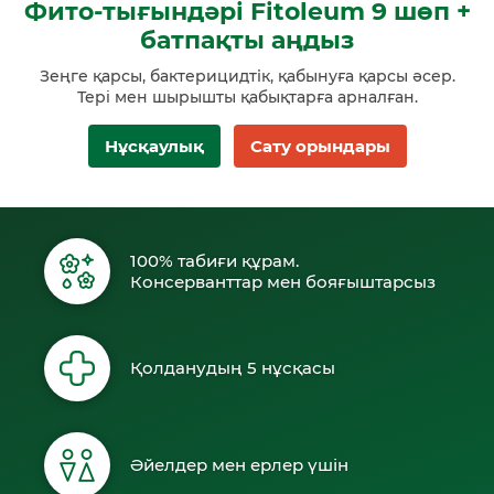
Фито-тығындәрi Fitoleum 9 шөп +
батпақты аңдыз
Зеңге қарсы, бактерицидтік, қабынуға қарсы әсер.
Терi мен шырышты қабықтарға арналған.
Нұсқаулық
Сату орындары
100% табиғи құрам.
Консерванттар мен бояғыштарсыз
Қолданудың 5 нұсқасы
Әйелдер мен ерлер үшін