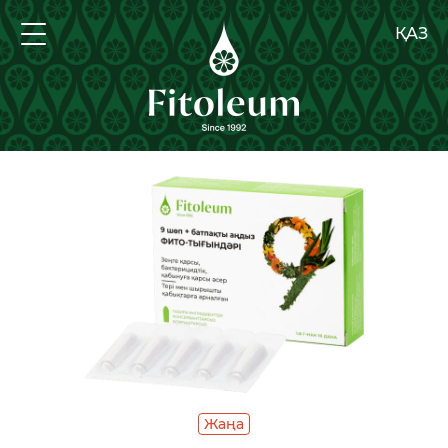
ҚАЗ
Жаңа