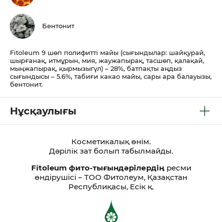
Бентонит
Fitoleum 9 шөп полифитті майы (сығындылар: шайқурай,
шырғанақ, итмұрын, мия, жаужапырақ, тасшөп, қалақай,
мыңжапырақ, қырмызыгүл) – 28%, батпақты аңдыз
сығындысы – 5.6%, табиғи какао майы, сары ара балауызы,
бентонит.
Нұсқаулығы
Косметикалық өнім.
Дәрiлiк зат болып табылмайды.
Fitoleum фито-тығындәрілердің
ресми
өндірушісі – ТОО Фитолеум, Қазақстан
Республиқасы, Есік қ.