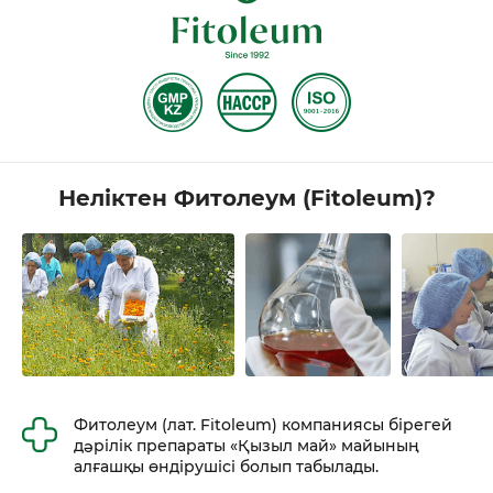
Неліктен Фитолеум (Fitoleum)?
Фитолеум (лат. Fitoleum) компаниясы бірегей
дəрілік препараты «Қызыл май» майының
алғашқы өндірушісі болып табылады.