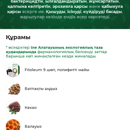
бактерицидтік
,
ылғалдандыратын
,
жұмсартатын
,
қалпына келтіретін
,
эрозияға қарсы
және
қабынуға
қарсы
әсерге ие.
Қышуды
,
ісінуді
,
күйдіруді басады
,
жарылулар кезінде емдік әсер көрсетеді.
Құрамы
* өсімдіктер
Іле Алатауының экологиялық таза
аудандарында
фармакологиялық белсенді заттар
барынша көп жинақталған кезде жиналады.
Fitoleum 9 шөп, полифиттi майы
Батпақты аңдыз
Какао
Балауыз