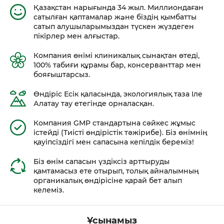
Қазақстан нарығында 34 жыл. Миллиондаған
сатылған қаптамалар жəне біздің қымбатты
сатып алушыларымыздан түскен жүздеген
пікірлер мен алғыстар.
Компания өнімі клиникалық сынақтан өтеді,
100% табиғи құрамы бар, консерванттар мен
бояғыштарсыз.
Өндіріс Есік қаласында, экологиялық таза Іле
Алатау тау етегінде орналасқан.
Компания GMP стандартына сәйкес жұмыс
істейді (Тиісті өндірістік тәжірибе). Біз өнімнің
қауіпсіздігі мен сапасына кепілдік береміз!
Біз өнім сапасын үздіксіз арттыруды
қамтамасыз ете отырып, толық айналымның
органикалық өндірісіне қарай бет алып
келеміз.
Ұсынамыз