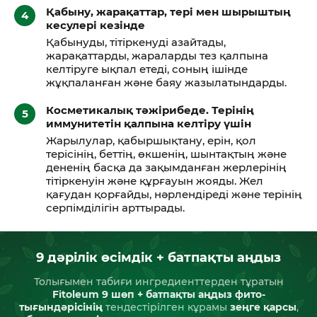
Қабыну, жарақаттар, тері мен шырыштың
кесулері кезінде
Қабынуды, тітіркенуді азайтады,
жарақаттарды, жараларды тез қалпына
келтіруге ықпал етеді, соның ішінде
жұқпаланған және баяу жазылатындарды.
Косметикалық тәжірибеде. Терінің
иммунитетін қалпына келтіру үшін
Жарылулар, қабыршықтану, ерін, қол
терісінің, беттің, өкшенің, шынтақтың және
дененің басқа да зақымданған жерлерінің
тітіркенуін және құрғауын жояды. Жел
қағудан қорғайды, нәрлендіреді және терінің
серпімділігін арттырады.
9 дәрілік өсімдік + батпақты аңдыз
Толығымен табиғи ингредиенттерден тұратын
Fitoleum 9 шөп + батпақты аңдыз фито-
тығындәрісінің
тендестірілген кұрамы
зеңге қарсы
,