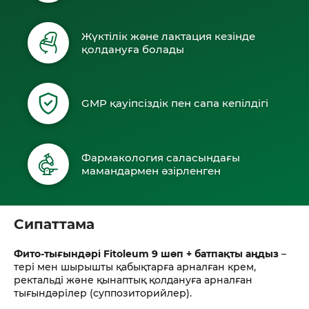
Жүктілік және лактация кезінде
қолдануға болады
GMP қауіпсіздік пен сапа кепілдігі
Фармакология саласындағы
мамандармен әзірленген
Сипаттама
Фито-тығындәрi Fitoleum 9 шөп + батпақты аңдыз
–
тері мен шырышты қабықтарға арналған крем,
ректальді және қынаптық қолдануға арналған
тығындәрілер (суппозиторийлер).