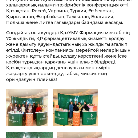
халықаралық ғылыми-тәжірибелік конференция өтті.
Қазақстан, Ресей, Украина, Түркия, Өзбекстан,
Қырғызстан, Әзірбайжан, Тәжікстан, Болгария,
Польша және Литва ғалымдары баяндама жасады.
Сондай-ақ осы күндері ҚазҰМУ Фармация мектебінің
70 жылдығы, ҚР фармацевтикалық қызметті қолдау
және дамыту Қауымдастығының 25 жылдығы аталып
өтілді. Фитолеум компаниясы мерейтой иелерін шын
жүректен құттықтайды, қолдау көрсеткені және іске
кәсіби тұрғыдан қарағаны үшін алғыс білдіреді.
Қазақстандықтардың денсаулығы мен өмірін
жақсарту үшін өркендеу, табыс, миссияның
орындалуын тілейміз!