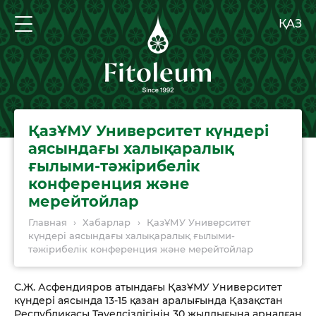
ҚАЗ
ҚазҰМУ Университет күндері
аясындағы халықаралық
ғылыми-тәжірибелік
конференция және
мерейтойлар
Главная
›
Хабарлар
›
ҚазҰМУ Университет
күндері аясындағы халықаралық ғылыми-
тәжірибелік конференция және мерейтойлар
С.Ж. Асфендияров атындағы ҚазҰМУ Университет
күндері аясында 13-15 қазан аралығында Қазақстан
Республикасы Тәуелсіздігінің 30 жылдығына арналған