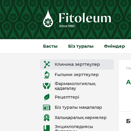
Басты
Біз туралы
Өнімдер
Клиника зерттеулер
Гл
Ғылыми зерттеулер
А
Фармакологиялық
қадағалау
Рецепттері
Біз туралы мақалалар
Халықаралық көрмелер
Б
Энциклопедиясы