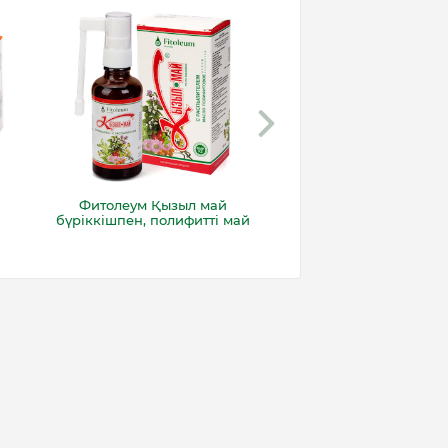
Фитолеум Қызыл май
Фитолеум Қызыл
бүріккішпен, полифитті май
прополиспен
суппозиторийл