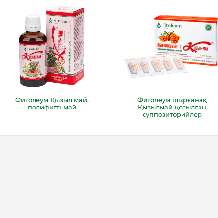
Фитолеум Қызыл май,
Фитолеум шырғанақ
полифитті май
Қызылмай қосылған
суппозиторийлер