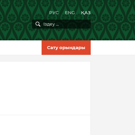
РУС
ENG
ҚАЗ
Сату орындары