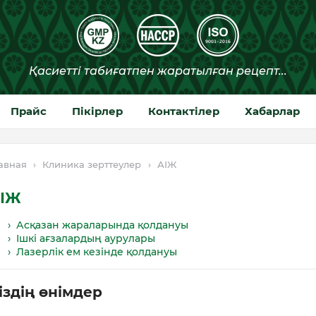
Прайс
Пікірлер
Контактілер
Хабарлар
авная
›
Клиника зерттеулер
›
АІЖ
ІЖ
› Асқазан жараларында қолдануы
› Ішкі ағзалардың аурулары
› Лазерлік ем кезінде қолдануы
іздің өнімдер