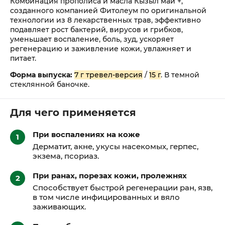
Комбинация прополиса и масла Кызыл май +,
созданного компанией Фитолеум по оригинальной
технологии из 8 лекарственных трав, эффективно
подавляет рост бактерий, вирусов и грибков,
уменьшает воспаление, боль, зуд, ускоряет
регенерацию и заживление кожи, увлажняет и
питает.
Форма выпуска:
7 г тревел-версия
/
15 г
. В темной
стеклянной баночке.
Для чего применяется
При воспалениях на коже
Дерматит, акне, укусы насекомых, герпес,
экзема, псориаз.
При ранах, порезах кожи, пролежнях
Способствует быстрой регенерации ран, язв,
в том числе инфицированных и вяло
заживающих.