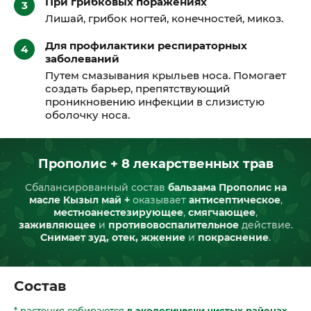
При грибковых поражениях
Лишай, грибок ногтей, конечностей, микоз.
Для профилактики респираторных
заболеваний
Путем смазывания крыльев носа. Помогает
создать барьер, препятствующий
проникновению инфекции в слизистую
оболочку носа.
Прополис + 8 лекарственных трав
Сбалансированный состав
бальзама Прополис на
масле Кызыл май +
оказывает
антисептическое
,
местноанестезирующее
,
смягчающее
,
заживляющее
и
противовоспалительное
действие.
Снимает зуд, отек, жжение
и
покраснение
.
Состав
* растения собираются
в экологически чистых районах