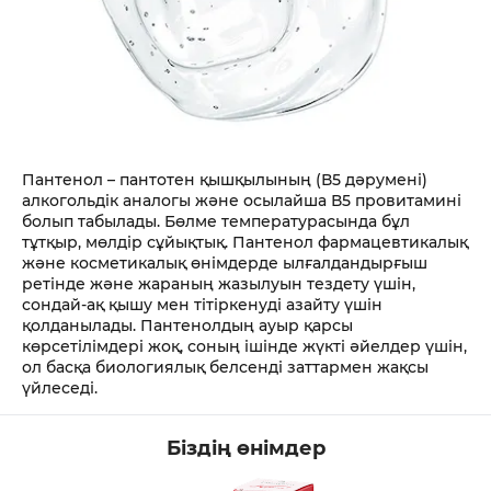
Пантенол – пантотен қышқылының (В5 дәрумені)
алкогольдік аналогы және осылайша В5 провитамині
болып табылады. Бөлме температурасында бұл
тұтқыр, мөлдір сұйықтық. Пантенол фармацевтикалық
және косметикалық өнімдерде ылғалдандырғыш
ретінде және жараның жазылуын тездету үшін,
сондай-ақ қышу мен тітіркенуді азайту үшін
қолданылады. Пантенолдың ауыр қарсы
көрсетілімдері жоқ, соның ішінде жүкті әйелдер үшін,
ол басқа биологиялық белсенді заттармен жақсы
үйлеседі.
Біздің өнімдер