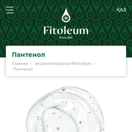
ҚАЗ
Пантенол
Главная
›
Энциклопедиясы Фитолеум
›
Пантенол