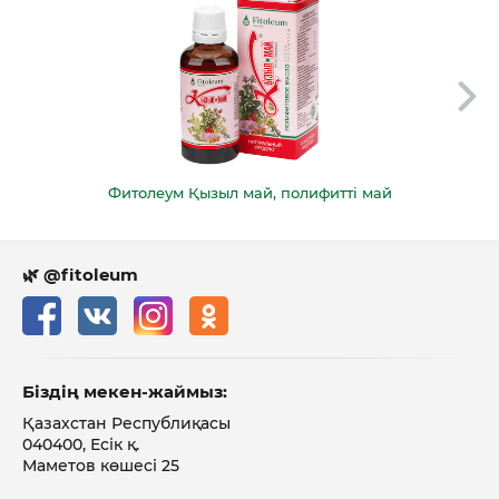
Фитолеум Қызыл май, полифитті май
🌿 @fitoleum
Біздің мекен-жаймыз:
Қазахстан Республиқасы
040400, Есік қ.
Маметов көшесі 25