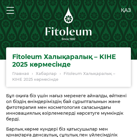
ҚАЗ
Fitoleum Халықаралық – KIHE
2025 көрмесінде
Главная
›
Хабарлар
›
Fitoleum Халықаралық –
KIHE 2025 көрмесінде
Бұл оқиға біз үшін нағыз мерекеге айналды, өйткені
ол біздің өнімдеріміздің бай сұрыпталымын және
фитотерапия мен косметология саласындағы
инновациялық әзірлемелерді көрсетуге мүмкіндік
берді.
Барлық көрме күндері біз қатысушылар мен
қонақтарға денсаулық, сұлулық пен үйлесімділік