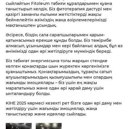
сыйлайтын Fitoleum табиғи құралдарымен қуана
таныстырып келдік. Біз фитотерапия дәстүрі мен
қазіргі заманғы ғылыми жетістіктерді жақсы
бейнелейтін өзіміздің жаңа әзірлемелерімізді
мақтанышпен ұсындық.
Әсіресе, біздің сала сарапшыларымен қарым-
қатынасымыз ерекше құнды болды. Біз тәжірибе
алмасып, ұсынымдар мен кері байланыс алдық, бұл өз
өнімімізді одан әрі жетілдіруге мүмкіндік береді.
Біз табиғат энергиясына толы жарқын стендке
келген қонақтарды шын жүректен көргенімізге
қуаныштымыз. Қонақтарымыздың, тұрақты сатып
алушыларымыздың қызығушылығы мен олардың
жағымды эмоциялары – біз үшін ең жақсы
марапатымыз және одан әрі қарай даму үшін
ынталандыру болды.
KIHE 2025 көрмесі кезекті рет бізге одан әрі даму мен
жетілдіру үшін жағымды эмоциялар, жаңа
таныстықтар және идеялар сыйлады.